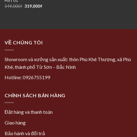
HST01
Giá
Giá
549,000
₫
319,000
₫
gốc
hiện
là:
tại
549,000₫.
là:
319,000₫.
VỀ CHÚNG TÔI
Showroom và xưởng sản xuất: thôn Phù Khê Thượng, xã Phù
Khê, thành phố Từ Sơn – Bắc Ninh
Hotline: 0926755199
CHÍNH SÁCH BÁN HÀNG
Đặt hàng và thanh toán
Giao hàng
Bảo hành và đổi trả