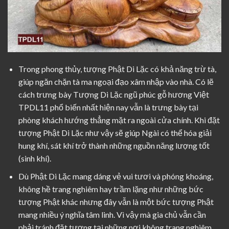
Trong phong thủy, tượng Phật Di Lặc có khả năng trừ tà,
giúp ngăn chặn tà ma ngoại đạo xâm nhập vào nhà. Có lẽ
cách trưng bày Tượng Di Lặc ngũ phúc gỗ hương Việt
TPDL11 phổ biến nhất hiện nay vẫn là trưng bày tại
phòng khách hướng thẳng mặt ra ngoài cửa chính. Khi đặt
tượng Phật Di Lặc như vậy sẽ giúp Ngài có thể hóa giải
hung khí, sát khí trở thành những nguồn năng lượng tốt
(sinh khí).
Dù Phật Di Lặc mang dáng vẻ vui tươi và phóng khoáng,
không hề trang nghiêm hay trầm lặng như những bức
tượng Phật khác nhưng đây vẫn là một bức tượng Phật
mang nhiều ý nghĩa tâm linh. Vì vậy mà gia chủ vẫn cần
phải tránh đặt tượng tại những nơi không trang nghiêm,