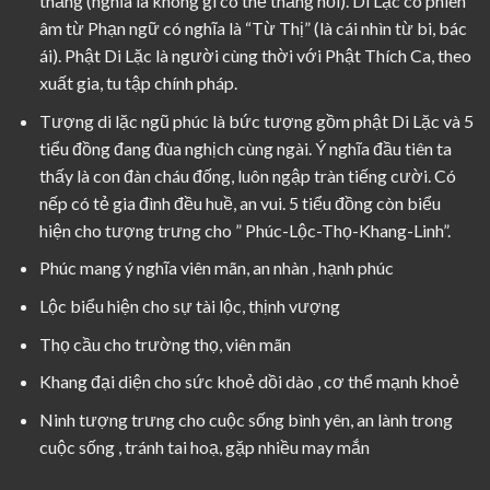
thắng (nghĩa là không gì có thể thắng nổi). Di Lặc có phiên
âm từ Phạn ngữ có nghĩa là “Từ Thị” (là cái nhìn từ bi, bác
ái). Phật Di Lặc là người cùng thời với Phật Thích Ca, theo
xuất gia, tu tập chính pháp.
Tượng di lặc ngũ phúc là bức tượng gồm phật Di Lặc và 5
tiểu đồng đang đùa nghịch cùng ngài. Ý nghĩa đầu tiên ta
thấy là con đàn cháu đống, luôn ngập tràn tiếng cười. Có
nếp có tẻ gia đình đều huề, an vui. 5 tiểu đồng còn biểu
hiện cho tượng trưng cho ” Phúc-Lộc-Thọ-Khang-Linh”.
Phúc mang ý nghĩa viên mãn, an nhàn , hạnh phúc
Lộc biểu hiện cho sự tài lộc, thịnh vượng
Thọ cầu cho trường thọ, viên mãn
Khang đại diện cho sức khoẻ dồi dào , cơ thể mạnh khoẻ
Ninh tượng trưng cho cuộc sống bình yên, an lành trong
cuộc sống , tránh tai hoạ, gặp nhiều may mắn