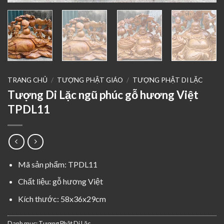
TRANG CHỦ
/
TƯỢNG PHẬT GIÁO
/
TƯỢNG PHẬT DI LẶC
Tượng Di Lặc ngũ phúc gỗ hương Việt
TPDL11
Mã sản phẩm: TPDL11
Chất liệu: gỗ hương Việt
Kích thước: 58x36x29cm
Danh mục:
Tượng Phật Di Lặc