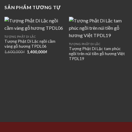
SẢN PHẨM TƯƠNG TỰ
TƯỢNG PHẬT DI LẶC
Tượng Phật Di Lặc ngồi cầm
TƯỢNG PHẬT DI LẶC
vàng gỗ hương TPDL06
Tượng Phật Di Lặc tam phúc
Giá
Giá
1,600,000
₫
1,400,000
₫
ngồi trên núi tiền gỗ hương Việt
gốc
hiện
TPDL19
là:
tại
1,600,000₫.
là:
1,400,000₫.