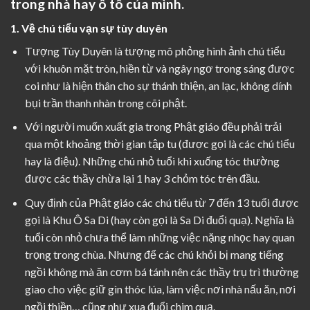
trong nhà hay ô tô của mình.
1. Về chú tiểu vạn sự tùy duyên
Tượng Tùy Duyên là tượng mô phỏng hình ảnh chú tiểu
với khuôn mặt tròn, hiền từ và ngây ngơ trong sáng được
coi như là hiện thân cho sự thánh thiện, an lạc, không dính
bụi trần thanh nhàn trong cõi phật.
Với người muốn xuất gia trong Phật giáo đều phải trải
qua một khoảng thời gian tập tu (được gọi là các chú tiểu
hay là điệu). Những chú nhỏ tuổi khi xuống tóc thường
được các thầy chừa lại 1 hay 3 chỏm tóc trên đầu.
Quy định của Phật giáo các chú tiểu từ 7 đến 13 tuổi được
gọi là Khu Ô Sa Di (hay còn gọi là Sa Di đuổi quạ). Nghĩa là
tuổi còn nhỏ chưa thể làm những việc nặng nhọc hay quan
trọng trong chùa. Nhưng để các chú khỏi bị mang tiếng
ngồi không mà ăn cơm bá tánh nên các thầy trụ trì thường
giao cho việc giữ gìn thóc lúa, làm việc nơi nhà nấu ăn, nơi
ngồi thiền… cũng như xua đuổi chim quạ.