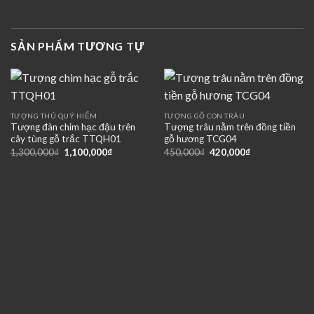
SẢN PHẨM TƯƠNG TỰ
TƯỢNG THÚ QUÝ HIẾM
TƯỢNG GỖ CON TRÂU
Tượng đàn chim hạc đậu trên
Tượng trâu nằm trên đồng tiền
cây tùng gỗ trắc TTQH01
gỗ hương TCG04
Giá
Giá
Giá
Giá
1,300,000
₫
1,100,000
₫
450,000
₫
420,000
₫
gốc
hiện
gốc
hiện
là:
tại
là:
tại
1,300,000₫.
là:
450,000₫.
là:
1,100,000₫.
420,000₫.