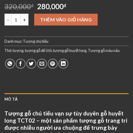
Giá
Giá
320,000
280,000
₫
₫
gốc
hiện
Tượng gỗ chú tiểu vạn sự tùy duyên gỗ huyết long TCT02 số lư
là:
tại
THÊM VÀO GIỎ HÀNG
320,000₫.
là:
280,000₫.
Danh mục:
Tượng chú tiểu
Thẻ:
tượng
,
tượng gỗ để ô tô
,
tượng gỗ huyết long
,
Tượng gỗ màu nâu
MÔ TẢ
Tượng gỗ chú tiểu vạn sự tùy duyên gỗ huyết
long TCT02 – một sản phẩm tượng gỗ trang trí
được nhiều người ưa chuộng để trưng bày