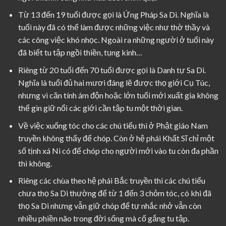
Từ 13 đến 19 tuổi được gọi là Ứng Pháp Sa Di. Nghĩa là
tuổi này đã có thể làm được những việc như thờ thầy và
các công việc khó nhọc. Ngoài ra những người ở tuổi này
đã biết tu tập ngồi thiền, tụng kinh…
Riêng từ 20 tuổi đến 70 tuổi được gọi là Danh tự Sa Di.
Nghĩa là tuổi đủ hai mươi đáng lẽ được thọ giới Cụ Túc,
nhưng vì căn tính ám độn hoặc lớn tuổi mới xuất gia không
thể gìn giữ nổi các giới cần tập tu một thời gian.
Về việc xuống tóc cho các chú tiểu thì ở Phật giáo Nam
truyền không thấy để chóp. Còn ở hệ phái Khất Sĩ chỉ một
số tịnh xá Ni có để chóp cho người mới vào tu còn đa phần
thì không.
Riêng các chùa theo hệ phái Bắc truyền thì các chú tiểu
chưa thọ Sa Di thường để từ 1 đến 3 chỏm tóc, có khi đã
thọ Sa Di nhưng vẫn giữ chóp để tự nhắc nhở vẫn còn
nhiều phiền não trong đời sống mà cố gắng tu tập.