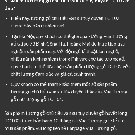
5. Nên mua tượng gỗ chú tiểu vạn sự tùy duyên TCT02 ở
đâu?
Hiện nay, tượng gỗ chú tiểu vạn sự tùy duyên TCT02
được bày bán ở nhiều nơi.
Tại Hà Nội, quý khách có thể ghé qua xưởng Vua Tượng
gỗ tại số 73 Định Công Hạ, Hoàng Mai để trực tiếp trải
nghiệm sản phẩm này. Với đội ngũ kĩ thuật lành nghề,
nhiều năm kinh nghiệm trong lĩnh vực chế tác tượng gỗ,
quý khách có thể lựa chọn sản phẩm tượng gỗ TCT02 với
chất lượng đảm bảo và giá cả cạnh tranh.
Qúy khách có thể tham khảo thêm một số sản phẩm
tượng gỗ chú tiểu vạn sự tùy duyên khác của Vua Tượng
gỗ như
tượng gỗ TCT01
.
Sản phẩm tượng gỗ chú tiểu vạn sự tùy duyên gỗ huyết long
TCT02 được bảo hành 12 tháng tại Vua Tượng gỗ. Để đặt
mua sản phẩm, vui lòng liên hệ Fanpage
Vua Tượng gỗ
.