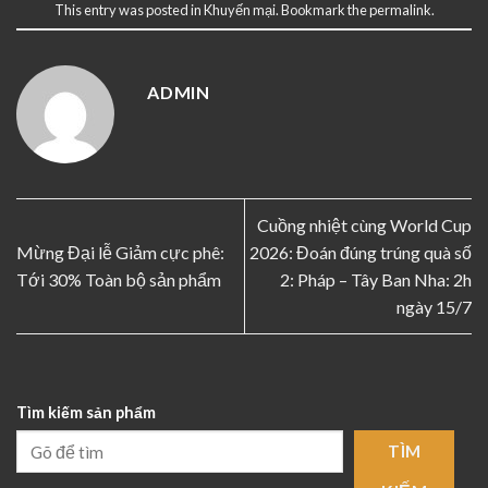
This entry was posted in
Khuyến mại
. Bookmark the
permalink
.
ADMIN
Cuồng nhiệt cùng World Cup
Mừng Đại lễ Giảm cực phê:
2026: Đoán đúng trúng quà số
Tới 30% Toàn bộ sản phẩm
2: Pháp – Tây Ban Nha: 2h
ngày 15/7
Tìm kiếm sản phẩm
TÌM