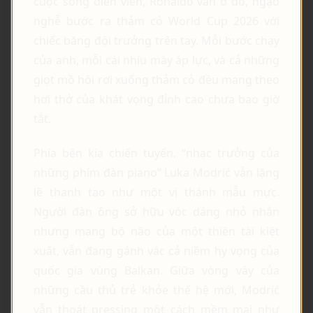
cuộc sống điền viên, Ronaldo vẫn ở đó, ngạo
nghễ bước ra thảm cỏ World Cup 2026 với
chiếc băng đội trưởng trên tay. Mỗi bước chạy
của anh, mỗi cái nhíu mày áp lực, và cả những
giọt mồ hôi rơi xuống thảm cỏ đều mang theo
hơi thở của khát vọng đỉnh cao chưa bao giờ
tắt.
Phía bên kia chiến tuyến, “nhạc trưởng của
những phím đàn piano” Luka Modrić vẫn lặng
lẽ thanh tao như một vị thánh mẫu mực.
Người đàn ông sở hữu vóc dáng nhỏ nhắn
nhưng mang bộ não của một thiên tài kiệt
xuất, vẫn đang gánh vác cả niềm hy vọng của
quốc gia vùng Balkan. Giữa vòng vây của
những cầu thủ trẻ khỏe thế hệ mới, Modrić
vẫn thoát pressing một cách mềm mại như