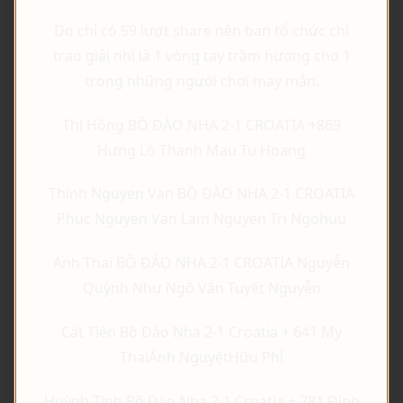
Do chỉ có 59 lượt share nên ban tổ chức chỉ
trao giải nhì là 1 vòng tay trầm hương cho 1
trong những người chơi may mắn.
Thị Hồng BỒ ĐÀO NHA 2-1 CROATIA +869
Hưng Lò Thanh Mau Tu Hoang
Thinh Nguyen Van BỒ ĐÀO NHA 2-1 CROATIA
Phuc Nguyen Van Lam Nguyen Tri Ngohuu
Anh Thai BỒ ĐÀO NHA 2-1 CROATIA Nguyễn
Quỳnh Như Ngô Vân Tuyết Nguyễn
Cát Tiên Bồ Đào Nha 2-1 Croatia + 641 My
ThaiÁnh NguyệtHữu Phỉ
Huỳnh Tịnh Bồ Đào Nha 2-1 Croatia + 781 Đình