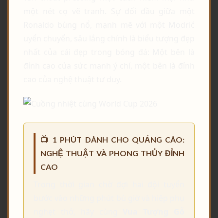
một nét cọ vẽ tranh. Sự đối đầu giữa một
Ronaldo bùng nổ, mạnh mẽ với một Modrić
uyển chuyển, sâu lắng chính là biểu tượng đẹp
nhất của cái đẹp trong bóng đá: Một bên là
đỉnh cao của sức mạnh ý chí, một bên là đỉnh
cao của nghệ thuật tư duy.
📺 1 PHÚT DÀNH CHO QUẢNG CÁO:
NGHỆ THUẬT VÀ PHONG THỦY ĐỈNH
CAO
Trong thời gian chờ đợi hai đội tuyển
bước vào những phút bù giờ và hiệp phụ
nghẹt thở, hãy cùng
Vua Tượng Gỗ