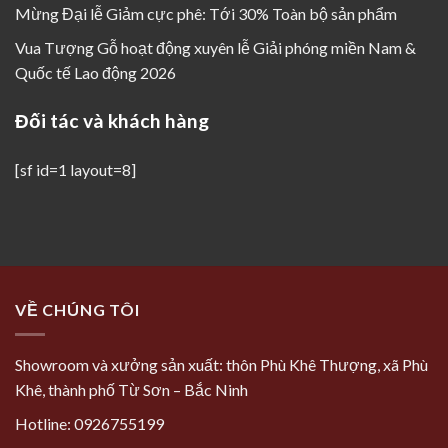
Mừng Đại lễ Giảm cực phê: Tới 30% Toàn bộ sản phẩm
Vua Tượng Gỗ hoạt động xuyên lễ Giải phóng miền Nam &
Quốc tế Lao động 2026
Đối tác và khách hàng
[sf id=1 layout=8]
VỀ CHÚNG TÔI
Showroom và xưởng sản xuất: thôn Phù Khê Thượng, xã Phù
Khê, thành phố Từ Sơn – Bắc Ninh
Hotline: 0926755199