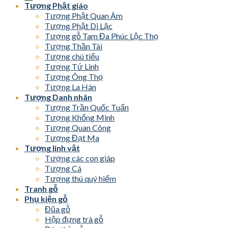
Tượng Phật giáo
Tượng Phật Quan Âm
Tượng Phật Di Lặc
Tượng gỗ Tam Đa Phúc Lộc Thọ
Tượng Thần Tài
Tượng chú tiểu
Tượng Tứ Linh
Tượng Ông Thọ
Tượng La Hán
Tượng Danh nhân
Tượng Trần Quốc Tuấn
Tượng Khổng Minh
Tượng Quan Công
Tượng Đạt Ma
Tượng linh vật
Tượng các con giáp
Tượng Cá
Tượng thú quý hiếm
Tranh gỗ
Phụ kiện gỗ
Đũa gỗ
Hộp đựng trà gỗ