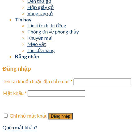
Đèn thờ gỗ
Hộp giấy gỗ
Vòng tay gỗ
Tin hay
Tin tức thị trường
Thông tin về phong thủy
Khuyến mại
Mẹo vặt
Tin cửa hàng
Đăng nhập
Đăng nhập
Tên tài khoản hoặc địa chỉ email
*
Mật khẩu
*
Ghi nhớ mật khẩu
Đăng nhập
Quên mật khẩu?