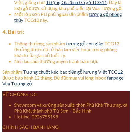
Việt, giống như
Tượng Gia đình Gà gỗ TCG11
. Đây là
loại gỗ được sử dụng khá phổ biến tại Vua Tượng gỗ.
Một lớp sơn PU phủ ngoài sản phẩm
tượng gỗ phong
thủy
TCG12 này.
4. Bài trí:
Thông thường, sản phẩm
tượng gỗ con giáp
TCG12
thường được đặt ở bàn làm việc hoặc trong phòng
khách của gia chủ tuổi Tý.
Nên lau chùi thường xuyên tránh bám bụi.
Sản phẩm
Tượng chuột kéo bao tiền gỗ hương Việt TCG12
được bảo hành 12 tháng. Để đặt mua vui lòng inbox
fanpage
Vua Tượng gỗ
.
VỀ CHÚNG TÔI
Showroom và xưởng sản xuất: thôn Phù Khê Thượng, xã
Phù Khê, thành phố Từ Sơn – Bắc Ninh
Hotline: 0926755199
CHÍNH SÁCH BÁN HÀNG