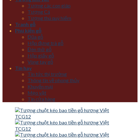
Tượng các con giáp
Tượng Cá
Tượng thú quý hiếm
Tranh gỗ
Phụ kiện gỗ
Đũa gỗ
Hộp đựng trà gỗ
Đèn thờ gỗ
Hộp giấy gỗ
Vòng tay gỗ
Tin hay
Tin tức thị trường
Thông tin về phong thủy
Khuyến mại
Mẹo vặt
Tin cửa hàng