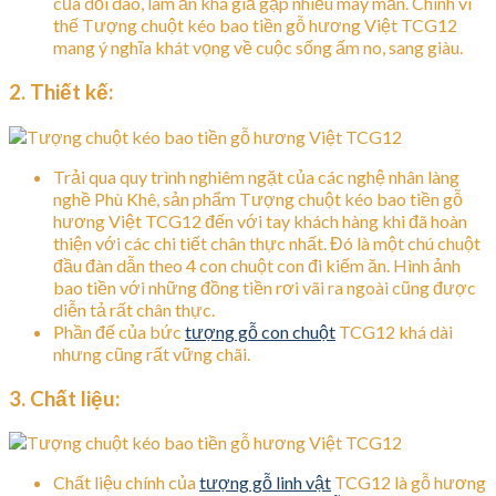
của dồi dào, làm ăn khá giả gặp nhiều may mắn. Chính vì
thế Tượng chuột kéo bao tiền gỗ hương Việt TCG12
mang ý nghĩa khát vọng về cuộc sống ấm no, sang giàu.
2. Thiết kế:
Trải qua quy trình nghiêm ngặt của các nghệ nhân làng
nghề Phù Khê, sản phẩm Tượng chuột kéo bao tiền gỗ
hương Việt TCG12 đến với tay khách hàng khi đã hoàn
thiện với các chi tiết chân thực nhất. Đó là một chú chuột
đầu đàn dẫn theo 4 con chuột con đi kiếm ăn. Hình ảnh
bao tiền với những đồng tiền rơi vãi ra ngoài cũng được
diễn tả rất chân thực.
Phần đế của bức
tượng gỗ con chuột
TCG12 khá dài
nhưng cũng rất vững chãi.
3. Chất liệu:
Chất liệu chính của
tượng gỗ linh vật
TCG12 là gỗ hương